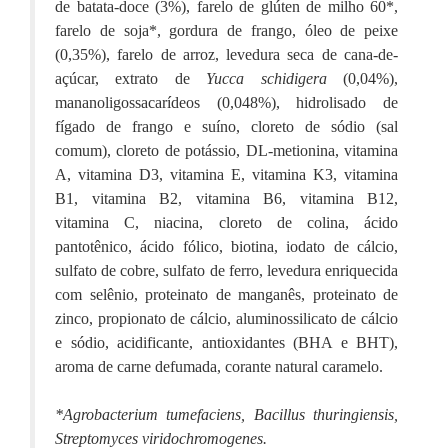
de batata-doce (3%), farelo de glúten de milho 60*,
farelo de soja*, gordura de frango, óleo de peixe
(0,35%), farelo de arroz, levedura seca de cana-de-
açúcar, extrato de
Yucca schidigera
(0,04%),
mananoligossacarídeos (0,048%), hidrolisado de
fígado de frango e suíno, cloreto de sódio (sal
comum), cloreto de potássio, DL-metionina, vitamina
A, vitamina D3, vitamina E, vitamina K3, vitamina
B1, vitamina B2, vitamina B6, vitamina B12,
vitamina C, niacina, cloreto de colina, ácido
pantotênico, ácido fólico, biotina, iodato de cálcio,
sulfato de cobre, sulfato de ferro, levedura enriquecida
com selênio, proteinato de manganês, proteinato de
zinco, propionato de cálcio, aluminossilicato de cálcio
e sódio, acidificante, antioxidantes (BHA e BHT),
aroma de carne defumada, corante natural caramelo.
*Agrobacterium tumefaciens, Bacillus thuringiensis,
Streptomyces viridochromogenes.