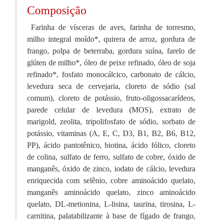
Composição
Farinha de vísceras de aves, farinha de torresmo,
milho integral moído*, quirera de arroz, gordura de
frango, polpa de beterraba, gordura suína, farelo de
glúten de milho*, óleo de peixe refinado, óleo de soja
refinado*, fosfato monocálcico, carbonato de cálcio,
levedura seca de cervejaria, cloreto de sódio (sal
comum), cloreto de potássio, fruto-oligossacarídeos,
parede celular de levedura (MOS), extrato de
marigold, zeolita, tripolifosfato de sódio, sorbato de
potássio, vitaminas (A, E, C, D3, B1, B2, B6, B12,
PP), ácido pantotênico, biotina, ácido fólico, cloreto
de colina, sulfato de ferro, sulfato de cobre, óxido de
manganês, óxido de zinco, iodato de cálcio, levedura
enriquecida com selênio, cobre aminoácido quelato,
manganês aminoácido quelato, zinco aminoácido
quelato, DL-metionina, L-lisina, taurina, tirosina, L-
carnitina, palatabilizante à base de fígado de frango,