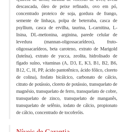
descascada, óleo de peixe refinado, ovo em pó,
concentrado proteico de soja, gordura de frango,
semente de linhaça, polpa de beterraba, casca de
psyllium, casca de ervilha, taurina, L-carnitina, L-
lisina, DL-metionina, arginina, parede celular de
levedura (mannan-oligossacarídeos), fruto-
oligossacarídeos, beta caroteno, extrato de Marigold
(luteína), extrato de yucca, zeolita, hidrolisado de
fígado suíno, vitaminas (A, D3, E, K3, B1, B2, B6,
B12, C, H, PP, ácido pantotênico, ácido fólico, cloreto
de colina), fosfato bicálcico, carbonato de cálcio,
citrato de potássio, cloreto de potássio, transquelato de
magnésio, transquelato de ferro, transquelato de cobre,
transquelato de zinco, transquelato de manganês,
transquelato de selênio, iodato de cálcio, propionato
de cálcio, concentrado de tocoferóis.
Níveis de Garantia