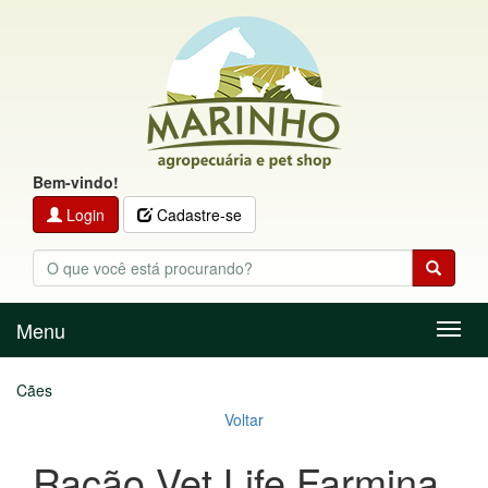
Bem-vindo!
Login
Cadastre-se
Menu
Menu
Cães
Voltar
Ração Vet Life Farmina