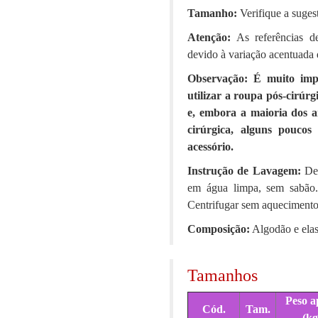
Tamanho:
Verifique a suges
Atenção:
As referências d
devido à variação acentuada d
Observação: É muito impo
utilizar a roupa pós-cirúrg
e, embora a maioria dos 
cirúrgica, alguns pouco
acessório.
Instrução de Lavagem:
De
em água limpa, sem sabão
Centrifugar sem aquecimento
Composição:
Algodão e elas
Tamanhos
Peso a
Cód.
Tam.
(kg