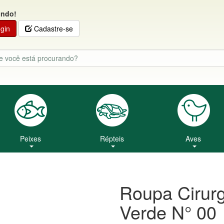
indo!
gin
Cadastre-se
Peixes
Répteis
Aves
Roupa Cirurg
Verde N° 00