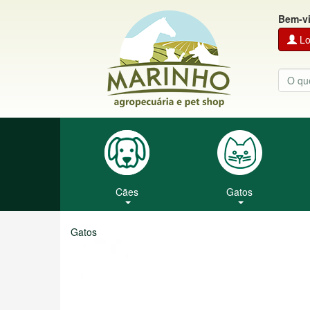
Bem-v
Lo
Cães
Gatos
Gatos