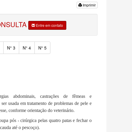
Imprimir
ONSULTA
Entre em contato
N° 3
N° 4
N° 5
urgias abdominais, castrações de fêmeas e
ser usada em tratamento de problemas de pele e
esse, conforme orientação do veterinário.
roupa pós - cirúrgica pelas quatro patas e fechar o
 cauda até o pescoço).