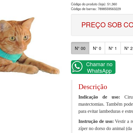
Código do produto (loja): 51,360
Código de barras: 7898559563229
PREÇO SOB C
N° 00
N° 0
N° 1
N° 2
Chamar no
WhatsApp
Descrição
Indicação de uso:
Cir
mastectomias. Também pode 
para evitar lambeduras e estr
Instrução de uso:
Vestir a 
zíper no dorso do animal (da