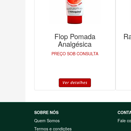
Flop Pomada
Ra
Analgésica
PREÇO SOB CONSULTA
SOBRE NÓS
CONT
Quem Somos
Fale c
Termos e condições