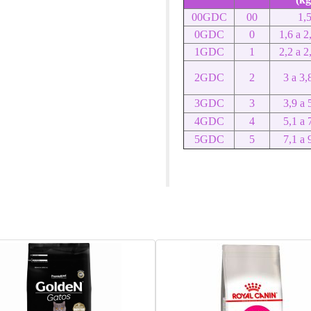
00GDC
00
1,
0GDC
0
1,6 a 2
1GDC
1
2,2 a 2
2GDC
2
3 a 3,
3GDC
3
3,9 a 
4GDC
4
5,1 a 
5GDC
5
7,1 a 