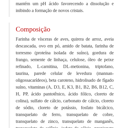
mantém um pH ácido favorecendo a dissolução e
inibindo a formação de novos cristais.
Composição
Farinha de vísceras de aves, quirera de arroz, aveia
descascada, ovo em pó, amido de batata, farinha de
torresmo (proteína isolada de suíno), gordura de
frango, semente de linhaça, celulose, óleo de peixe
refinado, L-carnitina, DL-metionina, triptofano,
taurina, parede celular de levedura (mannan-
oligossacarídeos), beta caroteno, hidrolisado de fígado
suíno, vitaminas (A, D3, E, K3, B1, B2, B6, B12, C,
H, PP, ácido pantotênico, ácido fólico, cloreto de
colina), sulfato de cálcio, carbonato de cálcio, cloreto
de sódio, cloreto de potássio, fosfato bicálcico,
transquelato de ferro, transquelato de cobre,
transquelato de zinco, transquelato de manganês,