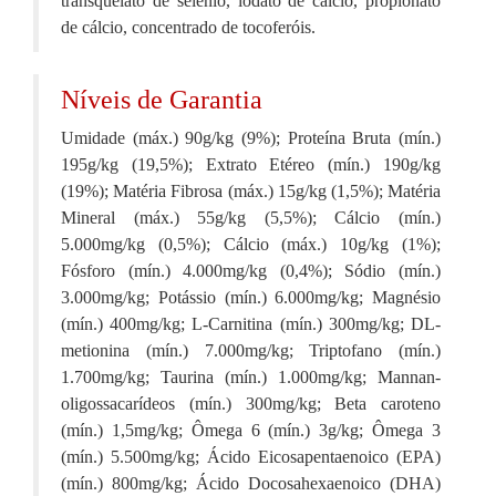
transquelato de selênio, iodato de cálcio, propionato
de cálcio, concentrado de tocoferóis.
Níveis de Garantia
Umidade (máx.) 90g/kg (9%); Proteína Bruta (mín.)
195g/kg (19,5%); Extrato Etéreo (mín.) 190g/kg
(19%); Matéria Fibrosa (máx.) 15g/kg (1,5%); Matéria
Mineral (máx.) 55g/kg (5,5%); Cálcio (mín.)
5.000mg/kg (0,5%); Cálcio (máx.) 10g/kg (1%);
Fósforo (mín.) 4.000mg/kg (0,4%); Sódio (mín.)
3.000mg/kg; Potássio (mín.) 6.000mg/kg; Magnésio
(mín.) 400mg/kg; L-Carnitina (mín.) 300mg/kg; DL-
metionina (mín.) 7.000mg/kg; Triptofano (mín.)
1.700mg/kg; Taurina (mín.) 1.000mg/kg; Mannan-
oligossacarídeos (mín.) 300mg/kg; Beta caroteno
(mín.) 1,5mg/kg; Ômega 6 (mín.) 3g/kg; Ômega 3
(mín.) 5.500mg/kg; Ácido Eicosapentaenoico (EPA)
(mín.) 800mg/kg; Ácido Docosahexaenoico (DHA)