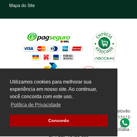
Mapa do Site
Utilizamos cookies para melhorar sua
experiência em nosso site. Ao continuar,
você concorda com este uso.
Política de Privacidade
Marinho Agropecuária Sta. Terezinha e Pompéia | Av. Cristovão
Colombo, 2629 - Santa Terezinha | Piracicaba - SP | CEP 13412-
Concordo
227 | (19) 3372-3885
Nova Loja: Av. Rio das Pedras, 2364 | Piracicamirim | Piracicaba -
SP | CEP 13425-380