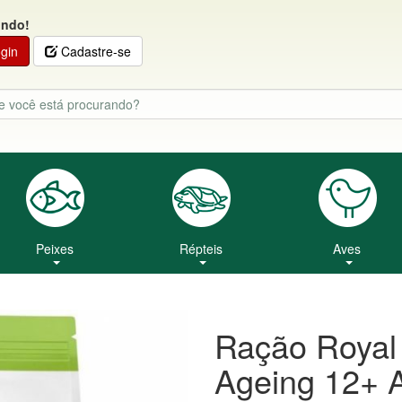
indo!
gin
Cadastre-se
Peixes
Répteis
Aves
Ração Royal 
Ageing 12+ 