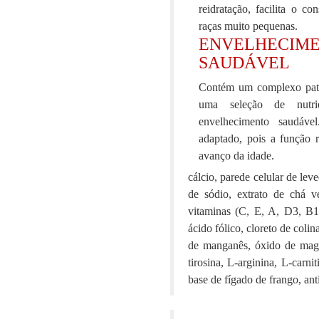
reidratação, facilita o c
raças muito pequenas.
ENVELHECIM
SAUDÁVEL
Contém um complexo pate
uma seleção de nutri
envelhecimento saudáv
adaptado, pois a função 
avanço da idade.
cálcio, parede celular de lev
de sódio, extrato de chá ve
vitaminas (C, E, A, D3, B1,
ácido fólico, cloreto de colina
de manganês, óxido de magné
tirosina, L-arginina, L-carni
base de fígado de frango, an