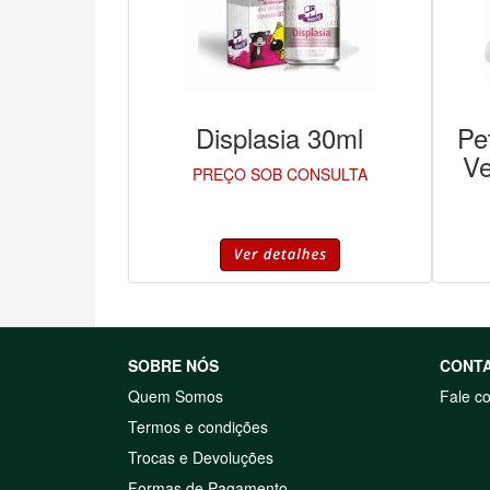
Displasia 30ml
Pe
Ve
PREÇO SOB CONSULTA
SOBRE NÓS
CONT
Quem Somos
Fale c
Termos e condições
Trocas e Devoluções
Formas de Pagamento