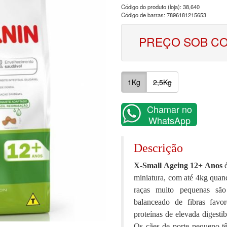
Código do produto (loja): 38,640
Código de barras: 7896181215653
PREÇO SOB C
1Kg
2,5Kg
Chamar no
WhatsApp
Descrição
X-Small Ageing 12+ Anos
é
miniatura, com até 4kg quan
raças muito pequenas são
balanceado de fibras favor
proteínas de elevada digestib
Os cães de porte pequeno tê