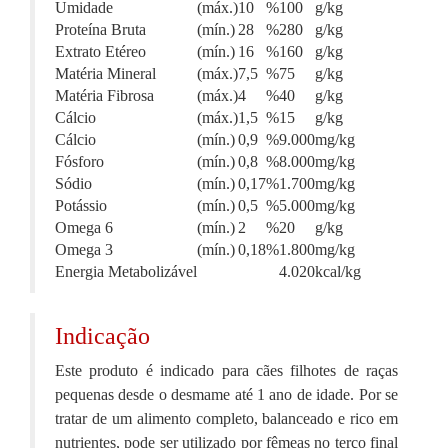
Umidade
(máx.)
10
%
100
g/kg
Proteína Bruta
(mín.)
28
%
280
g/kg
Extrato Etéreo
(mín.)
16
%
160
g/kg
Matéria Mineral
(máx.)
7,5
%
75
g/kg
Matéria Fibrosa
(máx.)
4
%
40
g/kg
Cálcio
(máx.)
1,5
%
15
g/kg
Cálcio
(mín.)
0,9
%
9.000
mg/kg
Fósforo
(mín.)
0,8
%
8.000
mg/kg
Sódio
(mín.)
0,17
%
1.700
mg/kg
Potássio
(mín.)
0,5
%
5.000
mg/kg
Omega 6
(mín.)
2
%
20
g/kg
Omega 3
(mín.)
0,18
%
1.800
mg/kg
Energia Metabolizável
4.020
kcal/kg
Indicação
Este produto é indicado para cães filhotes de raças
pequenas desde o desmame até 1 ano de idade. Por se
tratar de um alimento completo, balanceado e rico em
nutrientes, pode ser utilizado por fêmeas no terço final