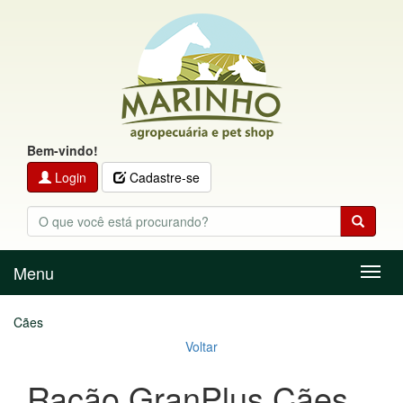
Bem-vindo!
Login
Cadastre-se
Menu
Menu
Cães
Voltar
Ração GranPlus Cães