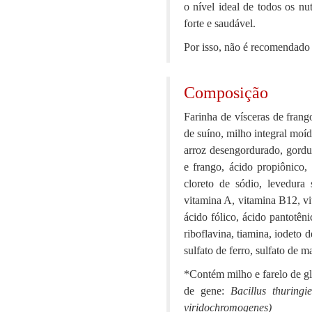
o nível ideal de todos os nu
forte e saudável.
Por isso, não é recomendado
Composição
Farinha de vísceras de frang
de suíno, milho integral moíd
arroz desengordurado, gordur
e frango, ácido propiônico,
cloreto de sódio, levedura 
vitamina A, vitamina B12, v
ácido fólico, ácido pantotênic
riboflavina, tiamina, iodeto d
sulfato de ferro, sulfato de m
*Contém milho e farelo de gl
de gene:
Bacillus thuringi
viridochromogenes)