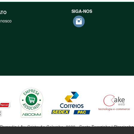
SIGA-NOS
ATO
onosco
Pompéia | Av. Cristovão Colombo, 2629 - Santa Terezinha | Piracicab
ja: Av. Rio das Pedras, 2364 | Piracicamirim | Piracicaba - SP | CEP 1