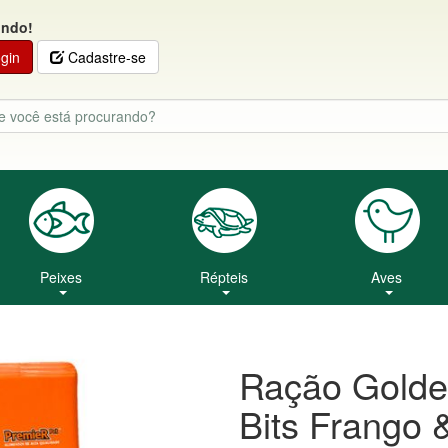
indo!
gin
Cadastre-se
Peixes
Répteis
Aves
Ração Golden
Bits Frango 