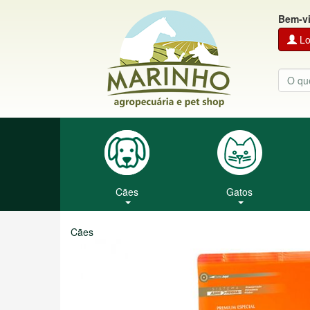
Bem-v
Lo
Cães
Gatos
Cães