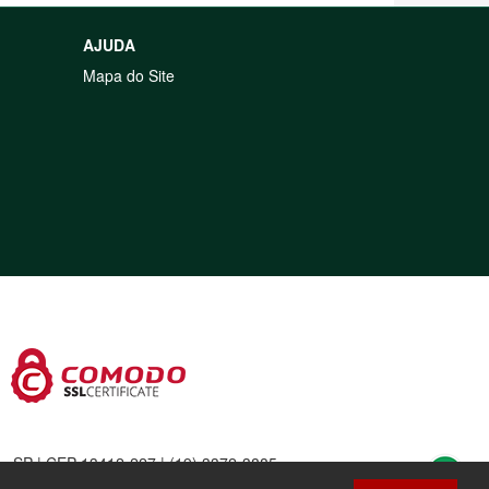
AJUDA
Mapa do Site
a - SP | CEP 13412-227 | (19) 3372-3885
3425-380