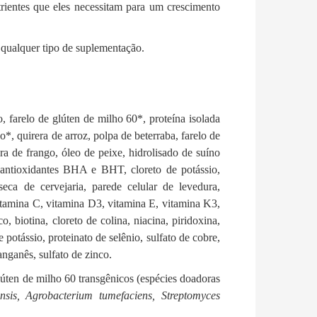
trientes que eles necessitam para um crescimento
 qualquer tipo de suplementação.
o, farelo de glúten de milho 60*, proteína isolada
o*, quirera de arroz, polpa de beterraba, farelo de
a de frango, óleo de peixe, hidrolisado de suíno
 antioxidantes BHA e BHT, cloreto de potássio,
seca de cervejaria, parede celular de levedura,
itamina C, vitamina D3, vitamina E, vitamina K3,
o, biotina, cloreto de colina, niacina, piridoxina,
e potássio, proteinato de selênio, sulfato de cobre,
anganês, sulfato de zinco.
úten de milho 60 transgênicos (espécies doadoras
ensis, Agrobacterium tumefaciens, Streptomyces