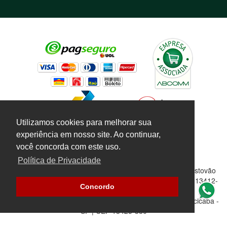
Utilizamos cookies para melhorar sua
experiência em nosso site. Ao continuar,
você concorda com este uso.
Política de Privacidade
Marinho Agropecuária Sta. Terezinha e Pompéia | Av. Cristovão
Colombo, 2629 - Santa Terezinha | Piracicaba - SP | CEP 13412-
Concordo
227 | (19) 3372-3885
Nova Loja: Av. Rio das Pedras, 2364 | Piracicamirim | Piracicaba -
SP | CEP 13425-380