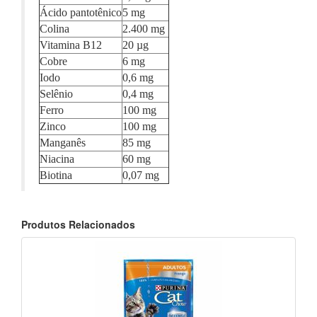
Ácido pantotênico
5 mg
Colina
2.400 mg
Vitamina B12
20 µg
Cobre
6 mg
Iodo
0,6 mg
Selênio
0,4 mg
Ferro
100 mg
Zinco
100 mg
Manganês
85 mg
Niacina
60 mg
Biotina
0,07 mg
Produtos Relacionados