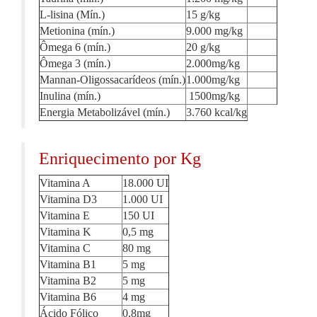
L-lisina (Mín.)
15 g/kg
Metionina (mín.)
9.000 mg/kg
Ômega 6 (mín.)
20 g/kg
Ômega 3 (mín.)
2.000mg/kg
Mannan-Oligossacarídeos (mín.)
1.000mg/kg
Inulina (mín.)
1500mg/kg
Energia Metabolizável (mín.)
3.760 kcal/kg
Enriquecimento por Kg
Vitamina A
18.000 UI
Vitamina D3
1.000 UI
Vitamina E
150 UI
Vitamina K
0,5 mg
Vitamina C
80 mg
Vitamina B1
5 mg
Vitamina B2
5 mg
Vitamina B6
4 mg
Ácido Fólico
0,8mg