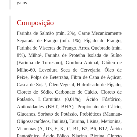
gatos.
Composição
Farinha de Salmão (mín. 2%), Carne Mecanicamente
Separada de Frango (mín. 1%), Fígado de Frango,
Farinha de Vísceras de Frango, Arroz Quebrado (mín.
8%), Milho¹, Farinha de Proteína Isolada de Suíno
(Farinha de Torresmo), Gordura Animal, Glúten de
Milho-60, Levedura Seca de Cervejaria, Óleo de
Peixe, Polpa de Beterraba, Fibra de Cana de Açúcar,
Casca de Soja², Óleo Vegetal, Hidrolisado de Fígado,
Cloreto de Sódio, Carbonato de Cálcio, Cloreto de
Potássio, L-Carnitina (0,01%), Ácido Fósfórico,
Antioxidantes (BHT, BHA), Propionato de Cálcio,
Glucanos, Sorbato de Potássio, Prebióticos (Mannan-
Oligossacarídeos, Inulina), Taurina, Lisina, Metionina,
Vitaminas (A, D3, E, K, C, B1, B2, B6, B12, Ácido
Pantotênico, Ácido Fólico, Niacina, Biotina, Cloreto