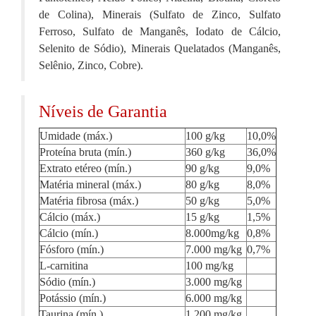
de Colina), Minerais (Sulfato de Zinco, Sulfato
Ferroso, Sulfato de Manganês, Iodato de Cálcio,
Selenito de Sódio), Minerais Quelatados (Manganês,
Selênio, Zinco, Cobre).
Níveis de Garantia
Umidade (máx.)
100 g/kg
10,0%
Proteína bruta (mín.)
360 g/kg
36,0%
Extrato etéreo (mín.)
90 g/kg
9,0%
Matéria mineral (máx.)
80 g/kg
8,0%
Matéria fibrosa (máx.)
50 g/kg
5,0%
Cálcio (máx.)
15 g/kg
1,5%
Cálcio (mín.)
8.000mg/kg
0,8%
Fósforo (mín.)
7.000 mg/kg
0,7%
L-carnitina
100 mg/kg
Sódio (mín.)
3.000 mg/kg
Potássio (mín.)
6.000 mg/kg
Taurina (mín.)
1.200 mg/kg