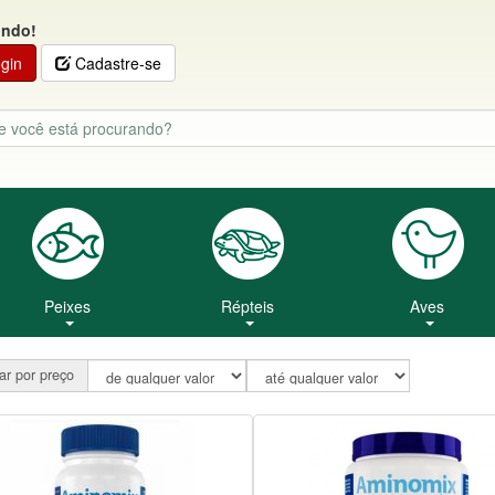
indo!
gin
Cadastre-se
Peixes
Répteis
Aves
rar por preço