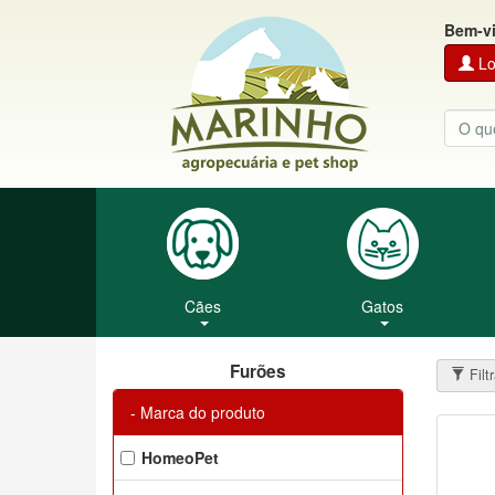
Bem-v
Lo
Cães
Gatos
Furões
Filt
Marca do produto
HomeoPet