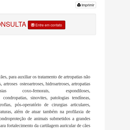
Imprimir
ONSULTA
Entre em contato
ães, para auxiliar os tratamento de artropatias não
s, artroses osteoartroses, hidroartroses, artropatias
asias coxo-femorais, espondiloses,
condropatias, sinovites, patologias tendíneas,
rofias, pós-operatório de cirurgias articulares,
aturas, além de atuar também na profilaxia de
condroproteção de animais submetidos a grandes
ra fortalecimento da cartilagem auricular de cães