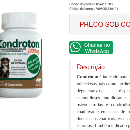
Código do produto (loja): 1,703
Código de barras: 7898053580401
PREÇO SOB C
Chamar no
WhatsApp
Descrição
Condroton
é indicado para c
infecciosas, tais como, artrite
degenerativas, displ
espondiloses anquilosantes 
osteodistrofias e condrodist
coadjuvante em casos de fr
doenças osteoarticulares e 
esforços. Também indicado pa