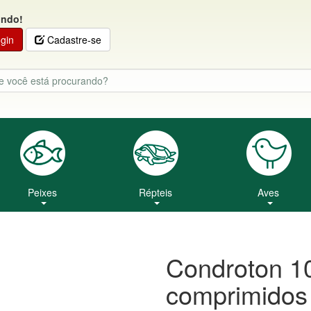
indo!
gin
Cadastre-se
Peixes
Répteis
Aves
Condroton 1
comprimidos