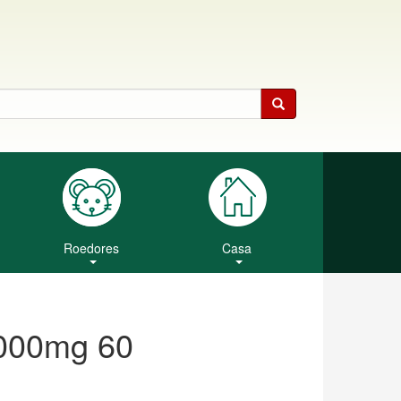
Roedores
Casa
000mg 60